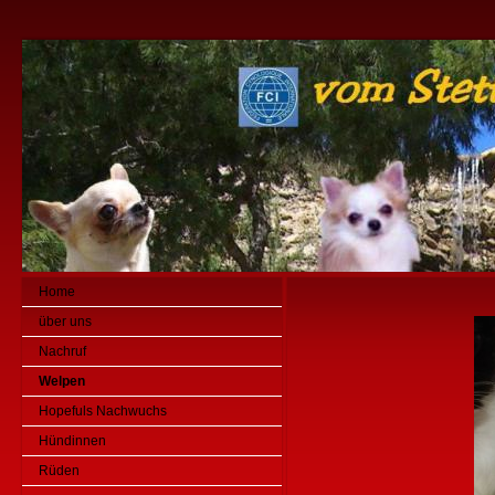
Home
über uns
Nachruf
Welpen
Hopefuls Nachwuchs
Hündinnen
Rüden