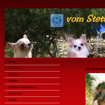
Home
über uns
Der kleine Spe
Nachruf
Welpen
Hopefuls Nachwuchs
Hündinnen
Rüden